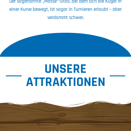
Der sogenannte „Massé“-Stoß, bei dem sich die Kugel in
einer Kurve bewegt, ist sogar in Turnieren erlaubt – aber
verdammt schwer.
UNSERE
ATTRAKTIONEN