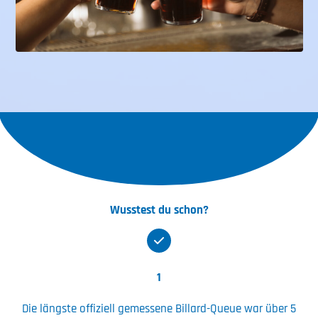
Wusstest du schon?
1
Die längste offiziell gemessene Billard-Queue war über 5