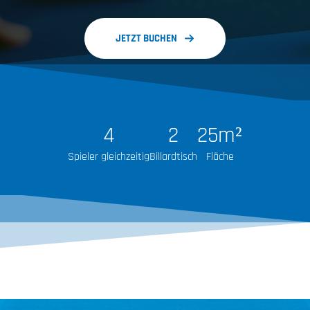
JETZT BUCHEN
4
2
25
m²
Spieler gleichzeitig
Billardtisch
Fläche